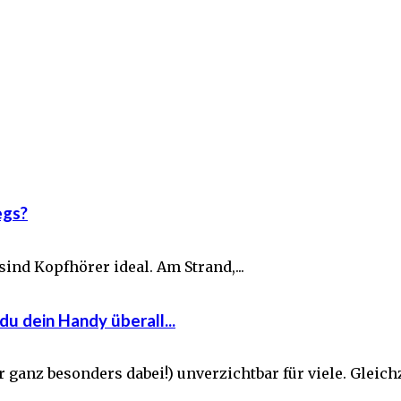
egs?
ind Kopfhörer ideal. Am Strand,...
du dein Handy überall...
anz besonders dabei!) unverzichtbar für viele. Gleichze